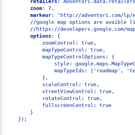
retailers
: ADventori.data.retailers
zoom
: 7,

markeur
: 'http://adventori.com/lp/e
        //google map options are avaible li
        //https://developers.google.com/map
options
: {

            zoomControl: true,

            mapTypeControl: true,

            mapTypeControlOptions: {

                style: google.maps.MapTypeC
                mapTypeIds: ['roadmap', 'te
            },

            scaleControl: true,

            streetViewControl: true,

            rotateControl: true,

            fullscreenControl: true

        }

    });
