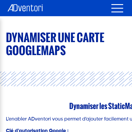
DYNAMISER UNE CARTE
GOOGLEMAPS
Dynamiser les StaticM
L'enabler ADventori vous permet d'ajouter facilement
Clé d'autorisation Google :