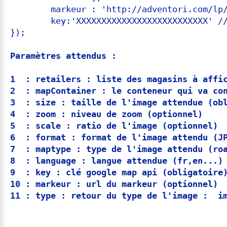
        markeur : 'http://adventori.com/lp/
        key:'XXXXXXXXXXXXXXXXXXXXXXXXXX' //
});

Paramètres attendus : 
1  : retailers : liste des magasins à affic
2  : mapContainer : le conteneur qui va con
3  : size : taille de l'image attendue (obl
4  : zoom : niveau de zoom (optionnel)

5  : scale : ratio de l'image (optionnel)

6  : format : format de l'image attendu (JP
7  : maptype : type de l'image attendu (roa
8  : language : langue attendue (fr,en...) 
9  : key : clé google map api (obligatoire)
10 : markeur : url du markeur (optionnel)

11 : type : retour du type de l'image :  i