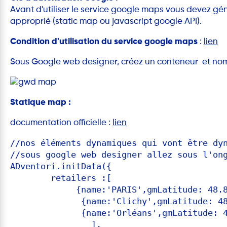
Avant d'utiliser le service google maps vous devez gé
approprié (static map ou javascript google API).
Condition d'utilisation du service google maps
:
lien
Sous Google web designer, créez un conteneur et nom
Statique map :
documentation officielle :
lien
//nos éléments dynamiques qui vont être dy
//sous google web designer allez sous l'on
ADventori.initData({

	retailers :[

             {name:'PARIS',gmLatitude: 48.8
              {name:'Clichy',gmLatitude: 48
              {name:'Orléans',gmLatitude: 4
		],
