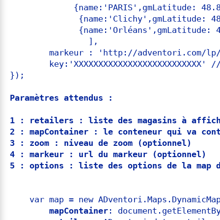
             {name:'PARIS',gmLatitude: 48.8
              {name:'Clichy',gmLatitude: 48
              {name:'Orléans',gmLatitude: 4
		],

        markeur : 'http://adventori.com/lp/
        key:'XXXXXXXXXXXXXXXXXXXXXXXXXX' //
});

Paramètres attendus : 
1 : retailers : liste des magasins à affich
2 : mapContainer : le conteneur qui va cont
3 : zoom : niveau de zoom (optionnel)
4 : markeur : url du markeur (optionnel)
5 : options : liste des options de la map 
    var map = new ADventori.Maps.DynamicMap
mapContainer
: document.getElementBy